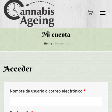
Camb
Mi cuenta
Home
»
Mi cuenta
nave
Acceder
Obligatorio
Nombre de usuario o correo electrónico
*