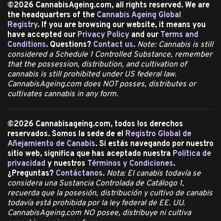
©2026
CannabisAgeing.com, a
ll rights reserved.
We are
the headquarters of the
Cannabis Ageing Global
Registry
. If you are browsing our website, it means you
have accepted our
Privacy Policy
and our
Terms and
Conditions
. Questions?
Contact us
.
Note: C
annabis is still
considered a Schedule 1 Controlled Substance, remember
that the possession, distribution, and cultivation of
cannabis is still prohibited under US federal law.
CannabisAgeing.com does NOT posses, distributes or
cultivates cannabis in any form.
©2026 Cannabisageing.com, todos los derechos
reservados. Somos la sede de el
Registro Global de
Añejamiento de Canabis
. Si estás navegando por nuestro
sitio web, significa que has aceptado nuestra
Política de
privacidad
y nuestros
Términos y Condiciones
.
¿Preguntas?
Contáctanos
.
Nota: El canabis todavía se
considera una Sustancia Controlada de Catálogo 1,
recuerda que la posesión, distribución y cultivo de canabis
todavía está prohibida por la ley federal de EE. UU.
CannabisAgeing.com NO posee, distribuye ni cultiva